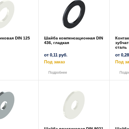
выбрать
выбрать
на
на
странице
странице
товара.
товара.
иковая DIN 125
Шайба компенсационная DIN
Конта
436, гладкая
зубчат
сталь
от
0,11
руб.
от
0,2
Под заказ
Под за
Этот
Этот
товар
товар
Подробнее
Подр
имеет
имеет
несколько
несколько
вариаций.
вариаций.
Опции
Опции
можно
можно
выбрать
выбрать
на
на
странице
странице
товара.
товара.
Шайба пластиковая DIN 9021
Шайба 