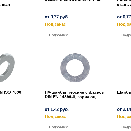
анная
сталь 
от
0,37
руб.
от
0,7
Под заказ
Под за
Этот
Этот
товар
товар
Подробнее
Подр
имеет
имеет
несколько
несколько
вариаций.
вариаций.
Опции
Опции
можно
можно
выбрать
выбрать
на
на
странице
странице
товара.
товара.
 ISO 7090,
HV-шайбы плоские с фаской
Шайбы
DIN EN 14399-6, горяч.оц
от
1,42
руб.
от
2,1
Под заказ
Под за
Этот
Этот
товар
товар
Подробнее
Подр
имеет
имеет