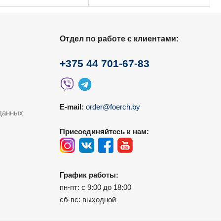
несколько
несколько
вариаций.
вариаций.
Опции
Опции
можно
можно
выбрать
выбрать
на
на
Отдел по работе с клиентами:
странице
странице
товара.
товара.
+375 44 701-67-83
E-mail:
order@foerch.by
данных
Присоединяйтесь к нам:
График работы:
пн-пт: с 9:00 до 18:00
сб-вс: выходной