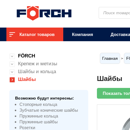
Поиск
товаров
Каталог товаров
Компания
Доставк
FÖRCH
Главная
F
>
Крепеж и метизы
Шайбы и кольца
Шайбы
Шайбы
Показать то
Возможно будут интересны:
Cтопорные кольца
Зубчатые конические шайбы
Пружинные кольца
Пружинные шайбы
Розетки