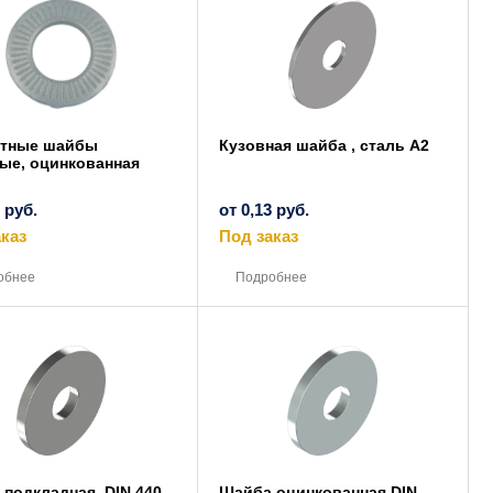
выбрать
выбрать
на
на
странице
странице
товара.
товара.
ктные шайбы
Кузовная шайба , сталь A2
ые, оцинкованная
8
руб.
от
0,13
руб.
каз
Под заказ
Этот
Этот
товар
товар
обнее
Подробнее
имеет
имеет
несколько
несколько
вариаций.
вариаций.
Опции
Опции
можно
можно
выбрать
выбрать
на
на
странице
странице
товара.
товара.
подкладная, DIN 440,
Шайба оцинкованная DIN