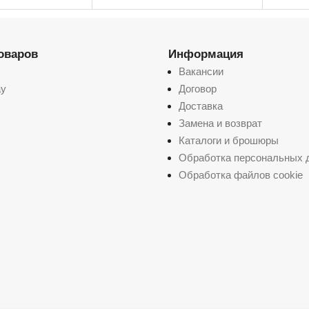
несколько
несколько
вариаций.
вариаций.
Опции
Опции
можно
можно
выбрать
выбрать
товаров
на
Информация
на
странице
странице
Вакансии
товара.
товара.
ay
Договор
Доставка
Замена и возврат
Каталоги и брошюры
Обработка персональных 
Обработка файлов cookie