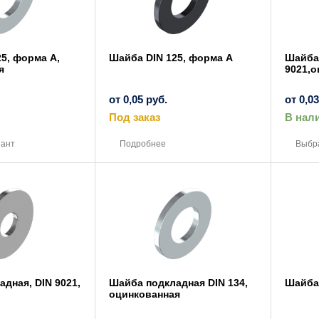
5, форма А,
Шайба DIN 125, форма А
Шайба
я
9021,о
от
0,05
руб.
от
0,0
Под заказ
В нал
Этот
Этот
товар
товар
иант
Подробнее
Выбр
имеет
имеет
несколько
несколько
вариаций.
вариаций.
Опции
Опции
можно
можно
выбрать
выбрать
на
на
странице
странице
товара.
товара.
дная, DIN 9021,
Шайба подкладная DIN 134,
Шайба 
оцинкованная