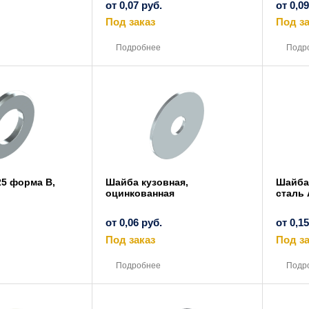
от
0,07
руб.
от
0,0
Под заказ
Под за
Этот
Этот
товар
товар
Подробнее
Подр
имеет
имеет
несколько
несколько
вариаций.
вариаций.
Опции
Опции
можно
можно
выбрать
выбрать
на
на
странице
странице
товара.
товара.
25 форма В,
Шайба кузовная,
Шайба 
оцинкованная
сталь 
от
0,06
руб.
от
0,1
Под заказ
Под за
Этот
Этот
товар
товар
Подробнее
Подр
имеет
имеет
несколько
несколько
вариаций.
вариаций.
Опции
Опции
можно
можно