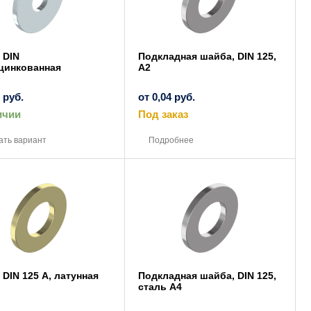
 DIN
Подкладная шайба, DIN 125,
цинкованная
A2
3
руб.
от
0,04
руб.
ичии
Под заказ
Этот
Этот
товар
товар
ать вариант
Подробнее
имеет
имеет
несколько
несколько
вариаций.
вариаций.
Опции
Опции
можно
можно
выбрать
выбрать
на
на
странице
странице
товара.
товара.
DIN 125 А, латунная
Подкладная шайба, DIN 125,
сталь A4