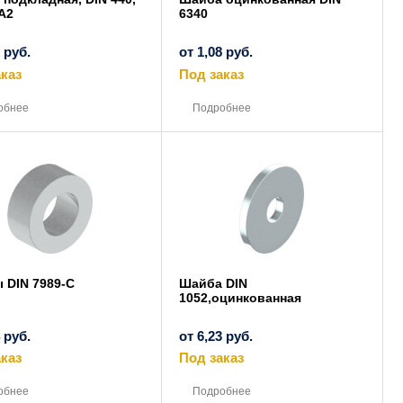
A2
6340
7
руб.
от
1,08
руб.
каз
Под заказ
Этот
Этот
товар
товар
обнее
Подробнее
имеет
имеет
несколько
несколько
вариаций.
вариаций.
Опции
Опции
можно
можно
выбрать
выбрать
на
на
странице
странице
товара.
товара.
 DIN 7989-C
Шайба DIN
1052,оцинкованная
4
руб.
от
6,23
руб.
каз
Под заказ
Этот
Этот
товар
товар
обнее
Подробнее
имеет
имеет