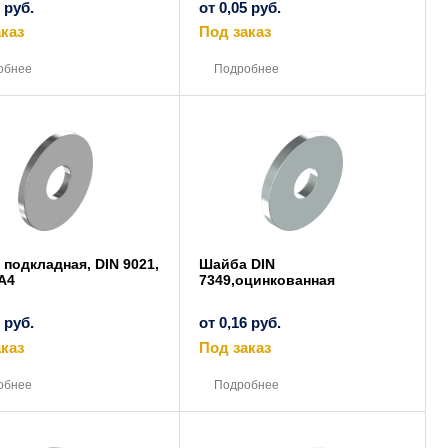
9
руб.
от
0,05
руб.
каз
Под заказ
Этот
Этот
товар
товар
обнее
Подробнее
имеет
имеет
несколько
несколько
вариаций.
вариаций.
Опции
Опции
можно
можно
выбрать
выбрать
на
на
странице
странице
товара.
товара.
подкладная, DIN 9021,
Шайба DIN
A4
7349,оцинкованная
5
руб.
от
0,16
руб.
каз
Под заказ
Этот
Этот
товар
товар
обнее
Подробнее
имеет
имеет
несколько
несколько
вариаций.
вариаций.
Опции
Опции
можно
можно