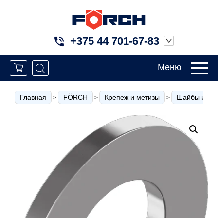
+375 44 701-67-83
Меню
Главная
FÖRCH
Крепеж и метизы
Шайбы и кол
>
>
>