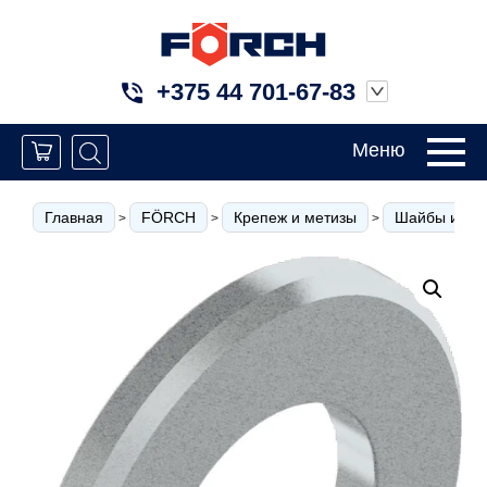
+375 44 701-67-83
Меню
Главная
FÖRCH
Крепеж и метизы
Шайбы и кол
>
>
>