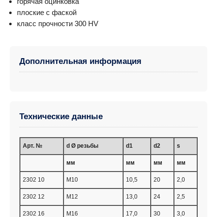
горячая оцинковка
плоские с фаской
класс прочности 300 HV
Дополнительная информация
Технические данные
Арт. №
d Ø резьбы
d1
d2
s
мм
мм
мм
мм
2302 10
M10
10,5
20
2,0
2302 12
M12
13,0
24
2,5
2302 16
M16
17,0
30
3,0