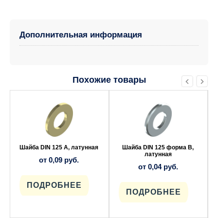
Дополнительная информация
Похожие товары
Этот
Этот
товар
товар
имеет
имеет
несколько
несколько
вариаций.
вариаций.
Опции
Опции
можно
можно
выбрать
выбрать
Шайба DIN 125 А, латунная
Шайба DIN 125 форма В,
на
на
латунная
от
0,09
руб.
странице
странице
от
0,04
руб.
товара.
товара.
ПОДРОБНЕЕ
ПОДРОБНЕЕ