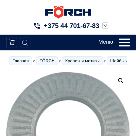
+375 44 701-67-83
Меню
Главная
FÖRCH
Крепеж и метизы
Шайбы и кол
>
>
>