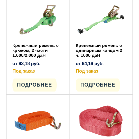
Крепёжный ремень с
Крепежный ремень с
крюком, 2 части
одинарным концом 2
1.000/2.000 даН
ч. 1000 даН
от
93,18
руб.
от
94,16
руб.
Под заказ
Под заказ
Этот
Этот
товар
товар
имеет
имеет
ПОДРОБНЕЕ
ПОДРОБНЕЕ
несколько
несколько
вариаций.
вариаций.
Опции
Опции
можно
можно
выбрать
выбрать
на
на
странице
странице
товара.
товара.