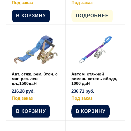
Под заказ
Под заказ
Этот
товар
имеет
В КОРЗИНУ
ПОДРОБНЕЕ
несколько
вариаций.
Опции
можно
выбрать
на
странице
товара.
Авт. стяж. рем. 3точ. с
Автом. стяжной
мяг. рез. лен.
ремень петель обода,
дл.,1500даН
1000 даН
216,28
руб.
236,71
руб.
Под заказ
Под заказ
В КОРЗИНУ
В КОРЗИНУ