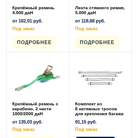
Крепёжный ремень
Лента стяжного ремня,
4.000 даН
5.000 даН
от
102,01
руб.
от
118,68
руб.
Под заказ
Под заказ
Этот
Этот
товар
товар
имеет
имеет
ПОДРОБНЕЕ
ПОДРОБНЕЕ
несколько
несколько
вариаций.
вариаций.
Опции
Опции
можно
можно
выбрать
выбрать
на
на
странице
странице
товара.
товара.
Крепёжный ремень с
Комплект из
карабино, 2 части
8 натяжных тросов
1000/2000 даН
для крепления багажа
от
135,03
руб.
91,15
руб.
Под заказ
Под заказ
Этот