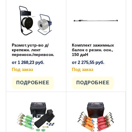
Размот.устр-во д/
Комплект зажимных
крепежн. лент
балок с резин. осн.,
переносн./перевозн.
150 даН
от
1 268,23
руб.
от
2 275,55
руб.
Под заказ
Под заказ
Этот
Этот
товар
товар
имеет
имеет
ПОДРОБНЕЕ
ПОДРОБНЕЕ
несколько
несколько
вариаций.
вариаций.
Опции
Опции
можно
можно
выбрать
выбрать
на
на
странице
странице
товара.
товара.