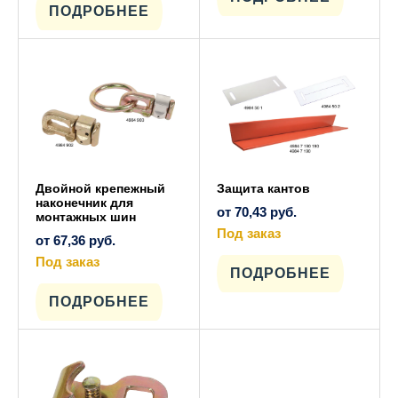
несколько
имеет
ПОДРОБНЕЕ
вариаций.
несколько
Опции
вариаций.
можно
Опции
выбрать
можно
на
выбрать
странице
на
товара.
странице
товара.
Двойной крепежный
Защита кантов
наконечник для
от
70,43
руб.
монтажных шин
Под заказ
от
67,36
руб.
Этот
товар
Под заказ
имеет
ПОДРОБНЕЕ
Этот
несколько
товар
вариаций.
имеет
ПОДРОБНЕЕ
Опции
несколько
можно
вариаций.
выбрать
Опции
на
можно
странице
выбрать
товара.
на
странице