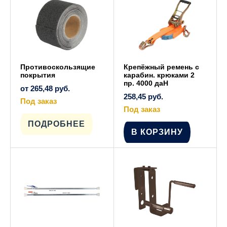
Противоскользящие
Крепёжный ремень с
покрытия
карабин. крюками 2
пр. 4000 даН
от
265,48
руб.
258,45
руб.
Под заказ
Этот
Под заказ
товар
имеет
ПОДРОБНЕЕ
несколько
В КОРЗИНУ
вариаций.
Опции
можно
выбрать
на
странице
товара.