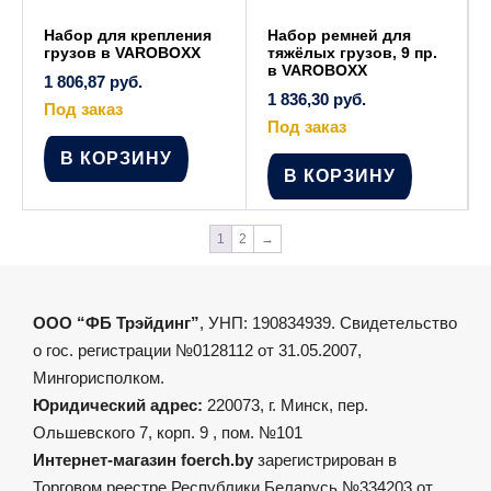
Набор для крепления
Набор ремней для
грузов в VAROBOXX
тяжёлых грузов, 9 пр.
в VAROBOXX
1 806,87
руб.
1 836,30
руб.
Под заказ
Под заказ
В КОРЗИНУ
В КОРЗИНУ
1
2
→
ООО “ФБ Трэйдинг”
, УНП: 190834939. Свидетельство
о гос. регистрации №0128112 от 31.05.2007,
Мингорисполком.
Юридический адрес:
220073, г. Минск, пер.
Ольшевского 7, корп. 9 , пом. №101
Интернет-магазин foerch.by
зарегистрирован в
Торговом реестре Республики Беларусь №334203 от