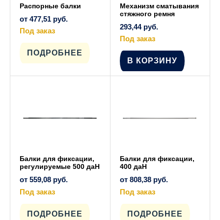
Распорные балки
Механизм сматывания
стяжного ремня
от
477,51
руб.
293,44
руб.
Под заказ
Этот
Под заказ
товар
имеет
ПОДРОБНЕЕ
несколько
В КОРЗИНУ
вариаций.
Опции
можно
выбрать
на
странице
товара.
Балки для фиксации,
Балки для фиксации,
регулируемые 500 даН
400 даН
от
559,08
руб.
от
808,38
руб.
Под заказ
Под заказ
Этот
Этот
товар
товар
имеет
имеет
ПОДРОБНЕЕ
ПОДРОБНЕЕ
несколько
несколько