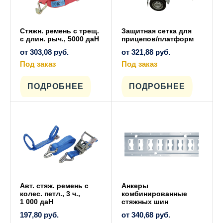
Стяжн. ремень с трещ.
Защитная сетка для
с длин. рыч., 5000 даН
прицепов/платформ
от
303,08
руб.
от
321,88
руб.
Под заказ
Под заказ
Этот
Этот
товар
товар
имеет
имеет
ПОДРОБНЕЕ
ПОДРОБНЕЕ
несколько
несколько
вариаций.
вариаций.
Опции
Опции
можно
можно
выбрать
выбрать
на
на
странице
странице
товара.
товара.
Авт. стяж. ремень с
Анкеры
колес. петл., 3 ч.,
комбинированные
1 000 даН
стяжных шин
197,80
руб.
от
340,68
руб.