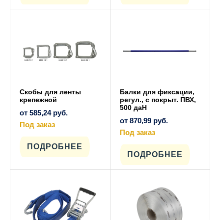
вариаций.
вариаций.
Опции
Опции
можно
можно
выбрать
выбрать
на
на
странице
странице
товара.
товара.
Скобы для ленты
Балки для фиксации,
крепежной
регул., с покрыт. ПВХ,
500 даН
от
585,24
руб.
от
870,99
руб.
Под заказ
Этот
Под заказ
товар
Этот
имеет
ПОДРОБНЕЕ
товар
несколько
имеет
ПОДРОБНЕЕ
вариаций.
несколько
Опции
вариаций.
можно
Опции
выбрать
можно
на
выбрать
странице
на
товара.
странице
товара.