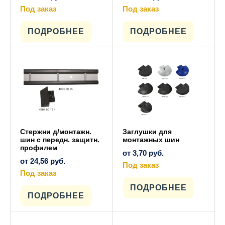
Под заказ
Под заказ
Этот
Этот
товар
товар
имеет
имеет
ПОДРОБНЕЕ
ПОДРОБНЕЕ
несколько
несколько
вариаций.
вариаций.
Опции
Опции
можно
можно
выбрать
выбрать
на
на
странице
странице
товара.
товара.
Стержни д/монтажн.
Заглушки для
шин с передн. защитн.
монтажных шин
профилем
от
3,70
руб.
от
24,56
руб.
Под заказ
Под заказ
Этот
товар
Этот
имеет
ПОДРОБНЕЕ
товар
несколько
имеет
ПОДРОБНЕЕ
вариаций.
несколько
Опции
вариаций.
можно
Опции
выбрать
можно