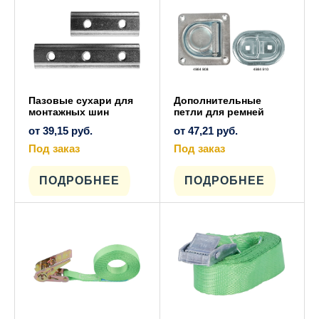
на
выбрать
странице
на
товара.
странице
товара.
Пазовые сухари для
Дополнительные
монтажных шин
петли для ремней
от
39,15
руб.
от
47,21
руб.
Под заказ
Под заказ
Этот
Этот
товар
товар
имеет
имеет
ПОДРОБНЕЕ
ПОДРОБНЕЕ
несколько
несколько
вариаций.
вариаций.
Опции
Опции
можно
можно
выбрать
выбрать
на
на
странице
странице
товара.
товара.