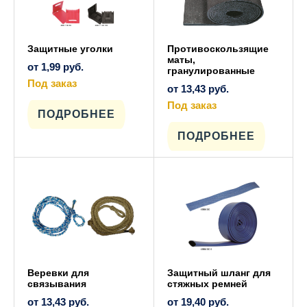
Защитные уголки
Противоскользящие
маты,
от
1,99
руб.
гранулированные
Под заказ
от
13,43
руб.
Этот
товар
Под заказ
имеет
ПОДРОБНЕЕ
Этот
несколько
товар
вариаций.
имеет
ПОДРОБНЕЕ
Опции
несколько
можно
вариаций.
выбрать
Опции
на
можно
странице
выбрать
товара.
на
странице
товара.
Веревки для
Защитный шланг для
связывания
стяжных ремней
от
13,43
руб.
от
19,40
руб.