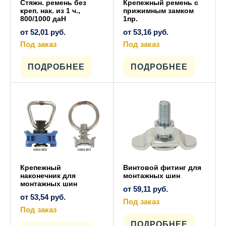
Стяжн. ремень без
Крепежный ремень с
креп. нак. из 1 ч.,
прижимным замком
800/1000 даН
1пр.
от
52,01
руб.
от
53,16
руб.
Под заказ
Под заказ
Этот
Этот
товар
товар
имеет
имеет
ПОДРОБНЕЕ
ПОДРОБНЕЕ
несколько
несколько
вариаций.
вариаций.
Опции
Опции
можно
можно
выбрать
выбрать
на
на
странице
странице
товара.
товара.
Крепежный
Винтовой фитинг для
наконечник для
монтажных шин
монтажных шин
от
59,11
руб.
от
53,54
руб.
Под заказ
Под заказ
Этот
товар
Этот
имеет
ПОДРОБНЕЕ
товар