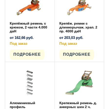
Крепёжный ремень с
Крепёж. ремни с
крюком, 2 части 4.000
длиннорычаж. храп. 2
даН
пр. 4000 даН
от
162,66
руб.
от
203,03
руб.
Под заказ
Под заказ
Этот
Этот
товар
товар
имеет
имеет
ПОДРОБНЕЕ
ПОДРОБНЕЕ
несколько
несколько
вариаций.
вариаций.
Опции
Опции
можно
можно
выбрать
выбрать
на
на
странице
странице
товара.
товара.
Алюминиевый
Крепежный ремень д.
профиль
анкерных шин 2 ч.