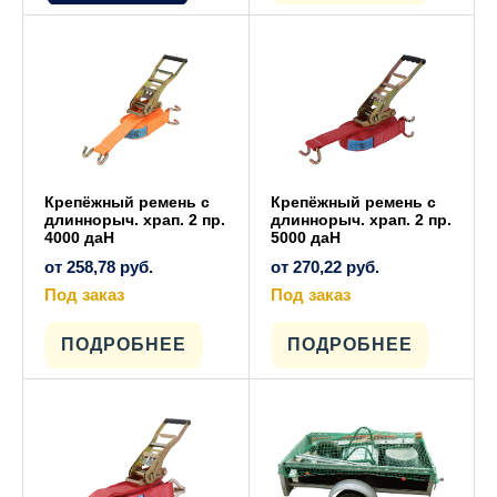
вариаций.
Опции
можно
выбрать
на
странице
товара.
Крепёжный ремень с
Крепёжный ремень с
длиннорыч. храп. 2 пр.
длиннорыч. храп. 2 пр.
4000 даН
5000 даН
от
258,78
руб.
от
270,22
руб.
Под заказ
Под заказ
Этот
Этот
товар
товар
имеет
имеет
ПОДРОБНЕЕ
ПОДРОБНЕЕ
несколько
несколько
вариаций.
вариаций.
Опции
Опции
можно
можно
выбрать
выбрать
на
на
странице
странице
товара.
товара.