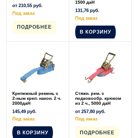
1500 даН
от
210,55
руб.
131,76
руб.
Под заказ
Этот
Под заказ
товар
имеет
ПОДРОБНЕЕ
несколько
В КОРЗИНУ
вариаций.
Опции
можно
выбрать
на
странице
товара.
Крепежный ремень с
Стяжн. рем. с
2-ным креп. након. 2 ч.
подковообр. крюком
2000даН
из 2 ч., 5000 даН
145,49
руб.
от
257,80
руб.
Под заказ
Под заказ
Этот
товар
имеет
В КОРЗИНУ
ПОДРОБНЕЕ
несколько