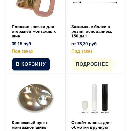
товара.
Плоские крючки для
Зажимные балки с
стержней монтажных
резин. основанием,
шин
150 даН
39,15
руб.
от
78,30
руб.
Под заказ
Под заказ
Этот
товар
имеет
В КОРЗИНУ
ПОДРОБНЕЕ
несколько
вариаций.
Опции
можно
выбрать
на
странице
товара.
Крепежный пункт
Стрейч-пленка для
монтажной шины
обмотки вручную