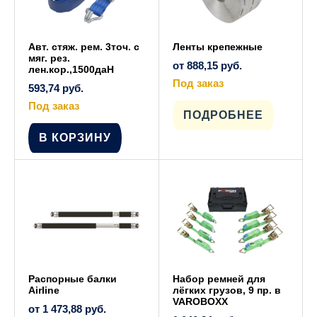
Авт. стяж. рем. 3точ. с
Ленты крепежные
мяг. рез.
от
888,15
руб.
лен.кор.,1500даН
Под заказ
593,74
руб.
Этот
товар
Под заказ
имеет
ПОДРОБНЕЕ
несколько
вариаций.
В КОРЗИНУ
Опции
можно
выбрать
на
странице
товара.
Распорные балки
Набор ремней для
Airline
лёгких грузов, 9 пр. в
VAROBOXX
от
1 473,88
руб.