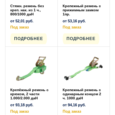
Стяжн. ремень без
Крепежный ремень с
креп. нак. из 1 ч.,
прижимным замком
800/1000 даН
1пр.
от
52,01
руб.
от
53,16
руб.
Под заказ
Под заказ
Этот
Этот
товар
товар
имеет
имеет
ПОДРОБНЕЕ
ПОДРОБНЕЕ
несколько
несколько
вариаций.
вариаций.
Опции
Опции
можно
можно
выбрать
выбрать
на
на
странице
странице
товара.
товара.
Крепёжный ремень с
Крепежный ремень с
крюком, 2 части
одинарным концом 2
1.000/2.000 даН
ч. 1000 даН
от
93,18
руб.
от
94,16
руб.
Под заказ
Под заказ
Этот
Этот