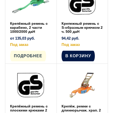
товара.
товара.
Крепёжный ремень с
Крепежный ремень с
карабино, 2 части
S-образным крючком 2
1000/2000 даН
ч. 500 даН
от
135,03
руб.
94,42
руб.
Под заказ
Под заказ
Этот
товар
имеет
ПОДРОБНЕЕ
В КОРЗИНУ
несколько
вариаций.
Опции
можно
выбрать
на
странице
товара.
Крепёжный ремень с
Крепёж. ремни с
плоскими крюками 2
длиннорычаж. храп. 2