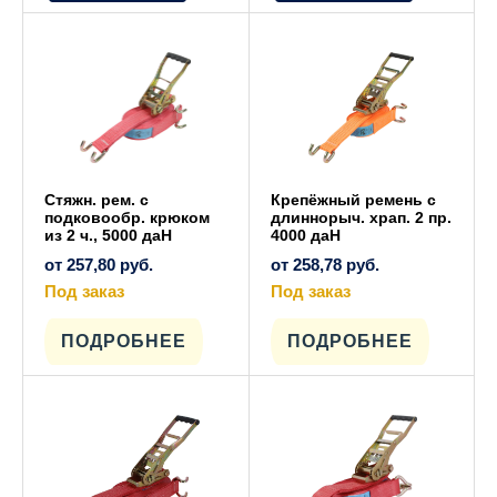
Стяжн. рем. с
Крепёжный ремень с
подковообр. крюком
длиннорыч. храп. 2 пр.
из 2 ч., 5000 даН
4000 даН
от
257,80
руб.
от
258,78
руб.
Под заказ
Под заказ
Этот
Этот
товар
товар
имеет
имеет
ПОДРОБНЕЕ
ПОДРОБНЕЕ
несколько
несколько
вариаций.
вариаций.
Опции
Опции
можно
можно
выбрать
выбрать
на
на
странице
странице
товара.
товара.