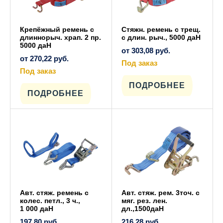
Крепёжный ремень с
Стяжн. ремень с трещ.
длиннорыч. храп. 2 пр.
с длин. рыч., 5000 даН
5000 даН
от
303,08
руб.
от
270,22
руб.
Под заказ
Под заказ
Этот
товар
Этот
имеет
ПОДРОБНЕЕ
товар
несколько
имеет
ПОДРОБНЕЕ
вариаций.
несколько
Опции
вариаций.
можно
Опции
выбрать
можно
на
выбрать
странице
на
товара.
странице
товара.
Авт. стяж. ремень с
Авт. стяж. рем. 3точ. с
колес. петл., 3 ч.,
мяг. рез. лен.
1 000 даН
дл.,1500даН
197,80
руб.
216,28
руб.