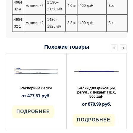
4984
2 190–
Алюминий
4,0 кг
400 даН
Без
32 4
2 650 мм
4984
1430–
Алюминий
3,3 кг
400 даН
Без
32 1
1925 мм
Похожие товары
Этот
Этот
товар
товар
имеет
имеет
несколько
несколько
вариаций.
вариаций.
Опции
Опции
можно
можно
выбрать
выбрать
Распорные балки
Балки для фиксации,
на
на
регул., с покрыт. ПВХ,
от
477,51
руб.
странице
странице
500 даН
товара.
товара.
от
870,99
руб.
ПОДРОБНЕЕ
ПОДРОБНЕЕ