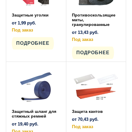
Защитные уголки
Противоскользящие
маты,
от
1,99
руб.
гранулированные
Под заказ
от
13,43
руб.
Этот
товар
Под заказ
имеет
ПОДРОБНЕЕ
Этот
несколько
товар
вариаций.
имеет
ПОДРОБНЕЕ
Опции
несколько
можно
вариаций.
выбрать
Опции
на
можно
странице
выбрать
товара.
на
странице
товара.
Защитный шланг для
Защита кантов
стяжных ремней
от
70,43
руб.
от
19,40
руб.
Под заказ
Под заказ
Этот