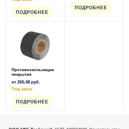
товар
Этот
имеет
ПОДРОБНЕЕ
товар
несколько
имеет
ПОДРОБНЕЕ
вариаций.
несколько
Опции
вариаций.
можно
Опции
выбрать
можно
на
выбрать
странице
на
товара.
странице
товара.
Противоскользящие
покрытия
от
265,48
руб.
Под заказ
Этот
товар
имеет
ПОДРОБНЕЕ
несколько
вариаций.
Опции
можно
выбрать
на