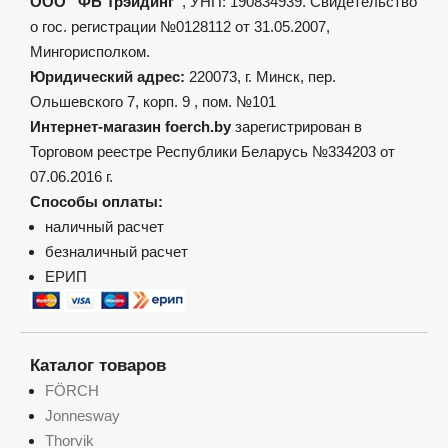
ООО “ФБ Трэйдинг”
, УНП: 190834939. Свидетельство
странице
товара.
о гос. регистрации №0128112 от 31.05.2007,
Мингорисполком.
Юридический адрес:
220073, г. Минск, пер.
Ольшевского 7, корп. 9 , пом. №101
Интернет-магазин foerch.by
зарегистрирован в
Торговом реестре Республики Беларусь №334203 от
07.06.2016 г.
Способы оплаты:
наличный расчет
безналичный расчет
ЕРИП
Каталог товаров
FÖRCH
Jonnesway
Thorvik