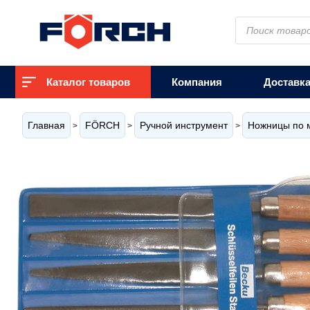
Поиск
товаров
Каталог товаров
Компания
Доставк
Главная
FÖRCH
Ручной инструмент
Ножницы по м
>
>
>