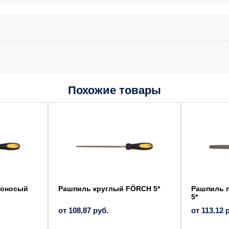
Похожие товары
Этот
Этот
товар
товар
имеет
имеет
несколько
несколько
вариаций.
вариаций.
Опции
Опции
можно
можно
выбрать
выбрать
на
на
странице
странице
товара.
товара.
поносый
Рашпиль круглый FÖRCH 5*
Рашпиль 
5*
от
108,87
руб.
от
113,12