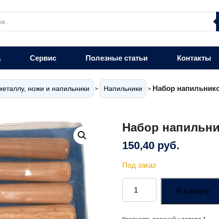
а
Сервис
Полезные статьи
Контакты
Набор напильник
еталлу, ножи и напильники
Напильники
>
>
Набор напильн
150,40
руб.
Под заказ
Количество
товара
В корзину
Набор
напильников