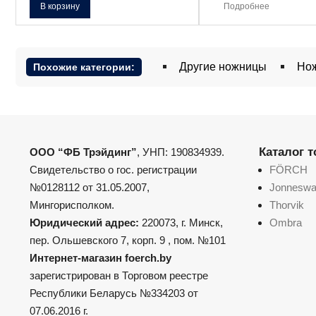
В корзину
Подробнее
Другие ножницы
Но
Похожие категории:
Каталог 
ООО “ФБ Трэйдинг”
, УНП: 190834939.
Свидетельство о гос. регистрации
FÖRCH
№0128112 от 31.05.2007,
Jonnesw
Мингорисполком.
Thorvik
Юридический адрес:
220073, г. Минск,
Ombra
пер. Ольшевского 7, корп. 9 , пом. №101
Интернет-магазин foerch.by
зарегистрирован в Торговом реестре
Республики Беларусь №334203 от
07.06.2016 г.