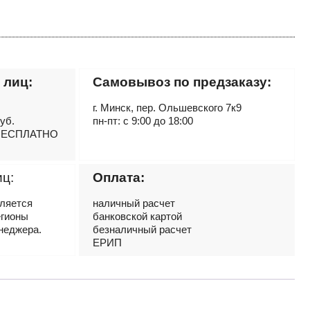
 лиц:
Самовывоз по предзаказу:
г. Минск, пер. Ольшевского 7к9
руб.
пн-пт: с 9:00 до 18:00
– БЕСПЛАТНО
иц:
Оплата:
вляется
наличный расчет
егионы
банковской картой
неджера.
безналичный расчет
ЕРИП