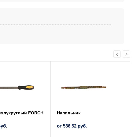
Этот
товар
имеет
несколько
вариаций.
Опции
можно
выбрать
на
странице
товара.
полукруглый FÖRCH
Напильник
руб.
от
536,52
руб.