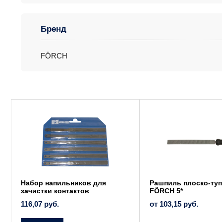
Бренд
FÖRCH
Этот
товар
имеет
несколько
вариаций.
Опции
можно
выбрать
на
странице
товара.
Набор напильников для
Рашпиль плоско-ту
зачистки контактов
FÖRCH 5*
116,07
руб.
от
103,15
руб.