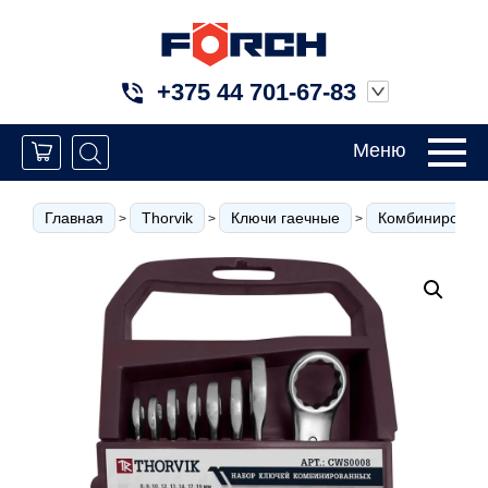
+375 44 701-67-83
Меню
Главная
Thorvik
Ключи гаечные
Комбинированн
>
>
>