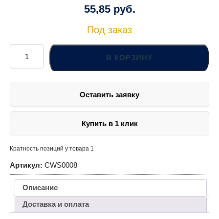
55,85
руб.
Под заказ
Количество
товара
В КОРЗИНУ
CWS0008
Набор
ключей
гаечных
комбинированных
Оставить заявку
на
держателе,
8-
19
мм,
Купить в 1 клик
8
предметов
Кратность позиций у товара 1
Артикул:
CWS0008
Описание
Доставка и оплата