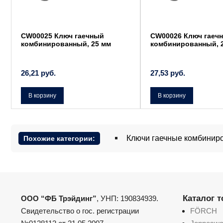
CW00025 Ключ гаечный
CW00026 Ключ гаеч
комбинированный, 25 мм
комбинированный, 
26,21
руб.
27,53
руб.
В корзину
В корзину
Ключи гаечные комбини
Похожие категории:
Каталог 
ООО “ФБ Трэйдинг”
, УНП: 190834939.
Свидетельство о гос. регистрации
FÖRCH