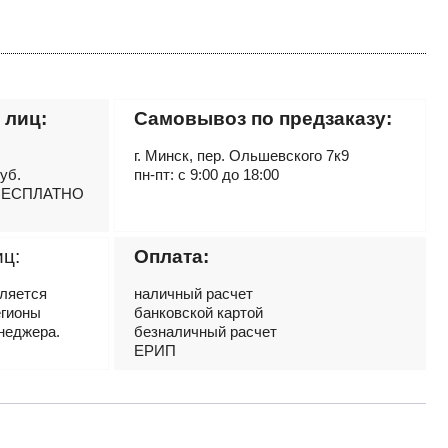
 лиц:
Самовывоз по предзаказу:
г. Минск, пер. Ольшевского 7к9
руб.
пн-пт: с 9:00 до 18:00
– БЕСПЛАТНО
иц:
Оплата:
вляется
наличный расчет
егионы
банковской картой
неджера.
безналичный расчет
ЕРИП