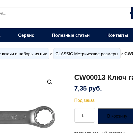
а
Сервис
Полезные статьи
Контакты
CW0
 ключи и наборы из них
CLASSIC Метрические размеры
>
>
CW00013 Ключ г
7,35
руб.
Под заказ
Количество
товара
В корзину
CW00013
Ключ
гаечный
комбинированный,