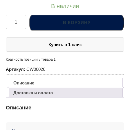
В наличии
Количество
товара
В КОРЗИНУ
CW00026
Ключ
гаечный
комбинированный,
26
Купить в 1 клик
мм
Кратность позиций у товара 1
Артикул:
CW00026
Описание
Доставка и оплата
Описание