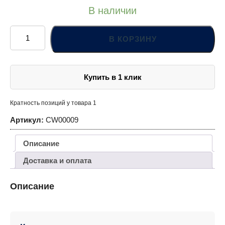
В наличии
Количество
товара
В КОРЗИНУ
CW00009
Ключ
гаечный
комбинированный,
9
Купить в 1 клик
мм
Кратность позиций у товара 1
Артикул:
CW00009
Описание
Доставка и оплата
Описание