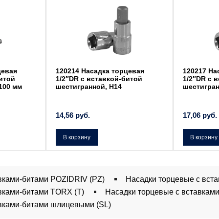
цевая
120214 Насадка торцевая
120217 На
битой
1/2″DR с вставкой-битой
1/2″DR с 
100 мм
шестигранной, Н14
шестигран
14,56
руб.
17,06
руб.
В корзину
В корзину
вками-битами POZIDRIV (PZ)
Насадки торцевые с вста
вками-битами TORX (T)
Насадки торцевые с вставками
вками-битами шлицевыми (SL)