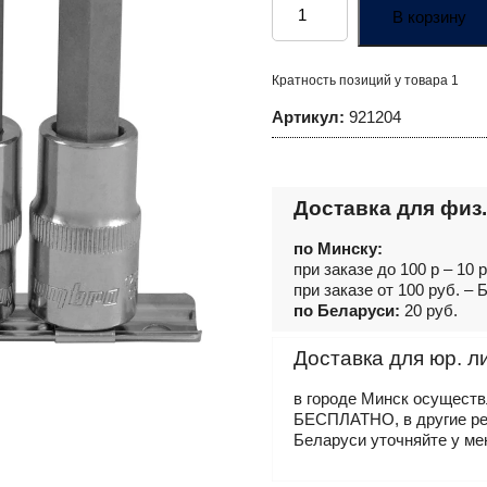
товара
В корзину
921204
Набор
насадок
торцевых
Кратность позиций у товара 1
1/2"DR
с
Артикул:
921204
вставками-
битами
шестигранными
на
держателе,
H12-
Доставка для физ.
H19,
100
мм,
по Минску:
4
при заказе до 100 р – 10 
предмета
при заказе от 100 руб. 
по Беларуси:
20 руб.
Доставка для юр. л
в городе Минск осущест
БЕСПЛАТНО, в другие р
Беларуси уточняйте у ме