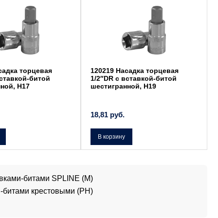
садка торцевая
120219 Насадка торцевая
вставкой-битой
1/2″DR с вставкой-битой
ной, Н17
шестигранной, Н19
18,81
руб.
В корзину
вками-битами SPLINE (M)
-битами крестовыми (PH)