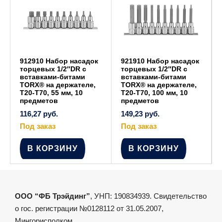
912910 Набор насадок
921910 Набор насадок
торцевых 1/2″DR с
торцевых 1/2″DR с
вставками-битами
вставками-битами
TORX® на держателе,
TORX® на держателе,
T20-T70, 55 мм, 10
T20-T70, 100 мм, 10
предметов
предметов
116,27
руб.
149,23
руб.
Под заказ
Под заказ
В КОРЗИНУ
В КОРЗИНУ
ООО “ФБ Трэйдинг”
, УНП: 190834939. Свидетельство
о гос. регистрации №0128112 от 31.05.2007,
Мингорисполком.