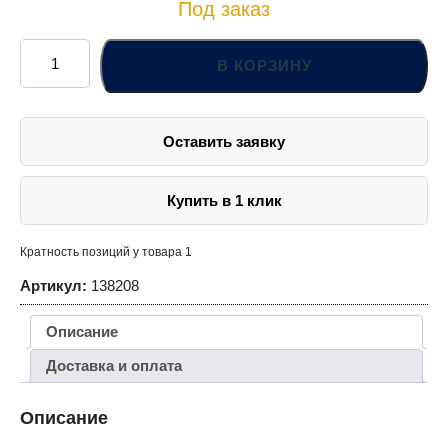
Под заказ
Количество
товара
В КОРЗИНУ
138208
Насадка
торцевая
3/8"DR
с
Оставить заявку
вставкой-
битой
шестигранной,
H8
Купить в 1 клик
Кратность позиций у товара 1
Артикул:
138208
Описание
Доставка и оплата
Описание