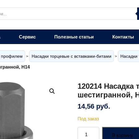
а
Сервис
Полезные статьи
Контакты
м профилем
Насадки торцевые с вставками-битами
Насадки 
>
>
игранной, Н14
120214 Насадка 
шестигранной, 
14,56
руб.
Под заказ
Количество
товара
В корзину
120214