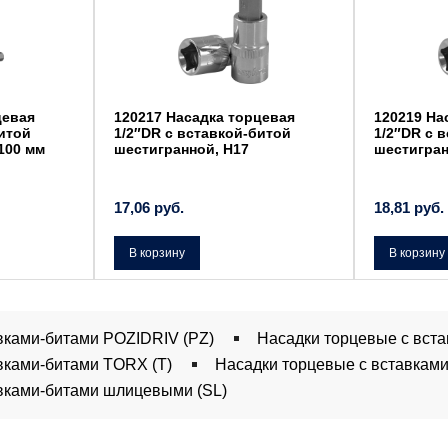
цевая
120217 Насадка торцевая
120219 На
битой
1/2″DR с вставкой-битой
1/2″DR с 
100 мм
шестигранной, Н17
шестигран
17,06
руб.
18,81
руб.
В корзину
В корзину
вками-битами POZIDRIV (PZ)
Насадки торцевые с вста
вками-битами TORX (T)
Насадки торцевые с вставками
вками-битами шлицевыми (SL)