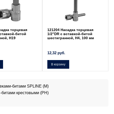
садка торцевая
121204 Насадка торцевая
вставкой-битой
1/2″DR с вставкой-битой
ной, Н19
шестигранной, Н4, 100 мм
12,32
руб.
В корзину
вками-битами SPLINE (M)
-битами крестовыми (PH)