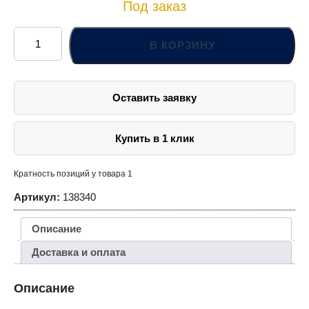
Под заказ
Количество
товара
В КОРЗИНУ
138340
Насадка
торцевая
3/8"DR
с
Оставить заявку
вставкой-
битой
TORX®,
T40
Купить в 1 клик
Кратность позиций у товара 1
Артикул:
138340
Описание
Доставка и оплата
Описание