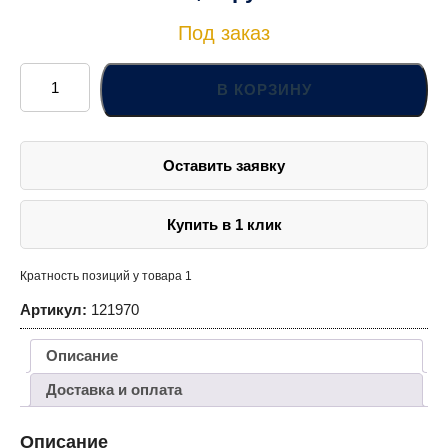
Под заказ
Количество
товара
В КОРЗИНУ
121970
Насадка
торцевая
1/2"DR
с
Оставить заявку
вставкой-
битой
TORX®,
Т70,
100
Купить в 1 клик
мм
Кратность позиций у товара 1
Артикул:
121970
Описание
Доставка и оплата
Описание