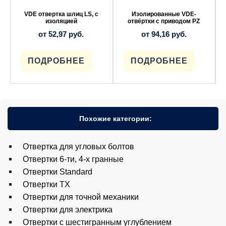
можно
можно
выбрать
выбрать
VDE отвертка шлиц LS, с
Изолированные VDE-
на
на
изоляцией
отвёртки с приводом PZ
странице
странице
от
52,97
руб.
от
94,16
руб.
товара.
товара.
ПОДРОБНЕЕ
ПОДРОБНЕЕ
Похожие категории:
Отвертка для угловых болтов
Отвертки 6-ти, 4-х гранные
Отвертки Standard
Отвертки TX
Отвертки для точной механики
Отвертки для электрика
Отвертки с шестигранным углублением