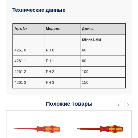
Технические данные
Арт. №
Модель
Длина
клинка мм
4261 0
PH 0
60
4261 1
PH 1
80
4261 2
PH 2
100
4261 3
PH 3
150
Похожие товары
Этот
Этот
товар
товар
имеет
имеет
несколько
несколько
вариаций.
вариаций.
Опции
Опции