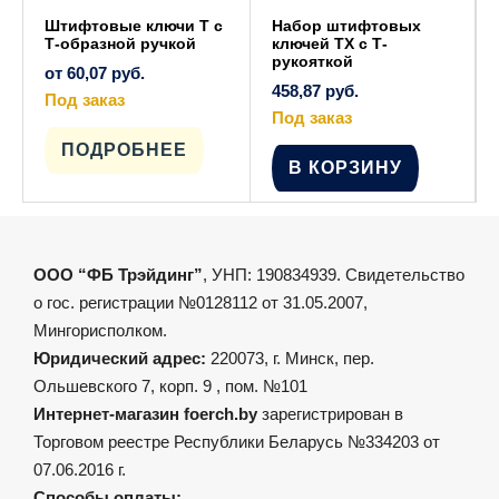
Штифтовые ключи T с
Набор штифтовых
Т-образной ручкой
ключей TX с Т-
рукояткой
от
60,07
руб.
458,87
руб.
Под заказ
Этот
Под заказ
товар
имеет
ПОДРОБНЕЕ
несколько
В КОРЗИНУ
вариаций.
Опции
можно
выбрать
на
странице
товара.
ООО “ФБ Трэйдинг”
, УНП: 190834939. Свидетельство
о гос. регистрации №0128112 от 31.05.2007,
Мингорисполком.
Юридический адрес:
220073, г. Минск, пер.
Ольшевского 7, корп. 9 , пом. №101
Интернет-магазин foerch.by
зарегистрирован в
Торговом реестре Республики Беларусь №334203 от
07.06.2016 г.
Способы оплаты: