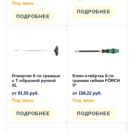
Под заказ
Этот
товар
Этот
имеет
ПОДРОБНЕЕ
товар
несколько
имеет
ПОДРОБНЕЕ
вариаций.
несколько
Опции
вариаций.
можно
Опции
выбрать
можно
на
выбрать
странице
на
товара.
странице
товара.
Отвертки 6-ти гранные
Ключ-отвёртка 6-ти
с Т-образной ручкой
гранная гибкая FÖRCH
XL
5*
от
91,55
руб.
от
159,22
руб.
Под заказ
Под заказ
Этот
Этот
товар
товар
имеет
имеет
ПОДРОБНЕЕ
ПОДРОБНЕЕ
несколько
несколько
вариаций.
вариаций.
Опции
Опции
можно
можно