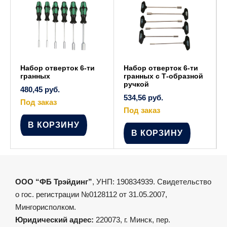
выбрать
выбрать
на
на
странице
странице
товара.
товара.
Набор отверток 6-ти
Набор отверток 6-ти
гранных
гранных с Т-образной
ручкой
480,45
руб.
534,56
руб.
Под заказ
Под заказ
В КОРЗИНУ
В КОРЗИНУ
ООО “ФБ Трэйдинг”
, УНП: 190834939. Свидетельство
о гос. регистрации №0128112 от 31.05.2007,
Мингорисполком.
Юридический адрес:
220073, г. Минск, пер.