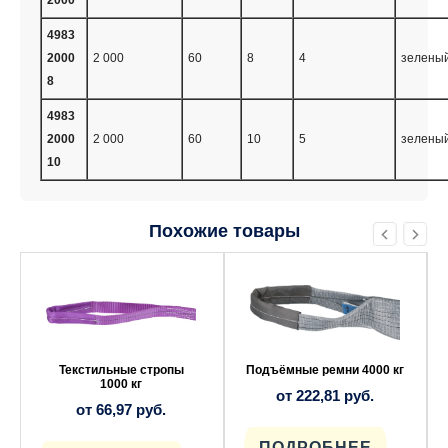
4983
2000
2 000
60
8
4
зелены
8
4983
2000
2 000
60
10
5
зелены
10
Похожие товары
Этот
Этот
товар
товар
имеет
имеет
несколько
несколько
вариаций.
вариаций.
Опции
Опции
можно
можно
выбрать
выбрать
Текстильные стропы
Подъёмные ремни 4000 кг
на
на
1000 кг
от
222,81
руб.
странице
странице
от
66,97
руб.
товара.
товара.
ПОДРОБНЕЕ