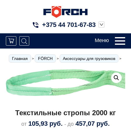
+375 44 701-67-83
Меню
Главная
FÖRCH
Аксессуары для грузовиков
Ст
>
>
>
Текстильные стропы 2000 кг
105,93
руб.
457,07
руб.
от
- до