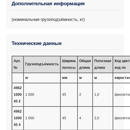
Дополнительная информация
(номинальная грузоподъёмность, кг)
Технические данные
Арт.
Ширина
Общая
Полезная
Код цве
Грузоподъёмность
№
полосы
длина
длина
код по
кг
мм
м
м
евроста
4982
1000
1 000
45
2
1,0
фиолето
45 2
4982
1000
1 000
45
4
2,0
фиолето
45 4