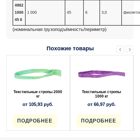
4982
1000
1 000
45
6
3,0
фиолето
45 6
(номинальная грузоподъёмность/периметр)
Похожие товары
Этот
Этот
товар
товар
имеет
имеет
несколько
несколько
вариаций.
вариаций.
Опции
Опции
можно
можно
выбрать
выбрать
Текстильные стропы 2000
Текстильные стропы
на
на
кг
1000 кг
странице
странице
от
105,93
руб.
от
66,97
руб.
товара.
товара.
ПОДРОБНЕЕ
ПОДРОБНЕЕ