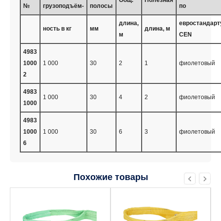
№
грузоподъём-
полосы
по
длина,
евростандарт
ность в кг
мм
длина, м
м
CEN
4983
1000
1 000
30
2
1
фиолетовый
2
4983
1 000
30
4
2
фиолетовый
1000
4983
1000
1 000
30
6
3
фиолетовый
6
Похожие товары
Этот
Этот
товар
товар
имеет
имеет
несколько
несколько