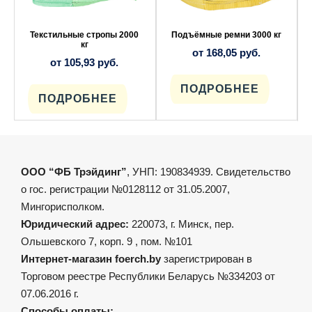
вариаций.
вариаций.
Опции
Опции
можно
можно
выбрать
выбрать
Текстильные стропы 2000
Подъёмные ремни 3000 кг
на
на
кг
от
168,05
руб.
странице
странице
от
105,93
руб.
товара.
товара.
ПОДРОБНЕЕ
ПОДРОБНЕЕ
ООО “ФБ Трэйдинг”
, УНП: 190834939. Свидетельство
о гос. регистрации №0128112 от 31.05.2007,
Мингорисполком.
Юридический адрес:
220073, г. Минск, пер.
Ольшевского 7, корп. 9 , пом. №101
Интернет-магазин foerch.by
зарегистрирован в
Торговом реестре Республики Беларусь №334203 от
07.06.2016 г.
Способы оплаты: