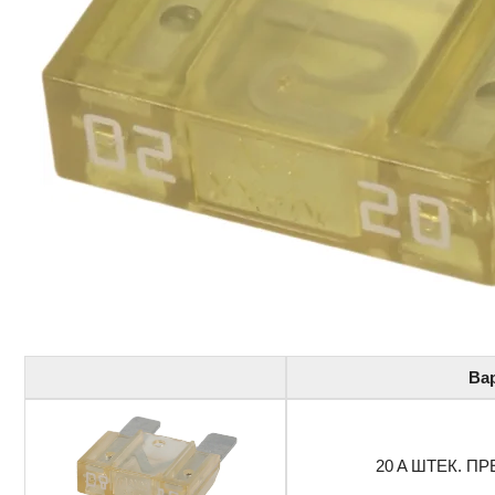
Ва
20 A ШТЕК. ПР