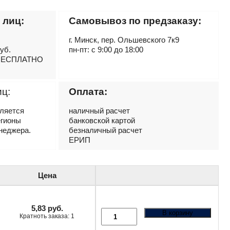
 лиц:
Самовывоз по предзаказу:
г. Минск, пер. Ольшевского 7к9
руб.
пн-пт: с 9:00 до 18:00
– БЕСПЛАТНО
иц:
Оплата:
вляется
наличный расчет
егионы
банковской картой
неджера.
безналичный расчет
ЕРИП
Цена
5,83
руб.
В корзину
Кратноть заказа: 1