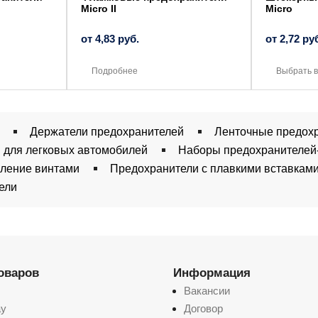
Micro II
Micro
от
4,83
руб.
от
2,72
ру
Подробнее
Выбрать 
Держатели предохранителей
Ленточные предох
 для легковых автомобилей
Наборы предохранителей
пление винтами
Предохранители с плавкими вставкам
ели
товаров
Информация
Вакансии
ay
Договор