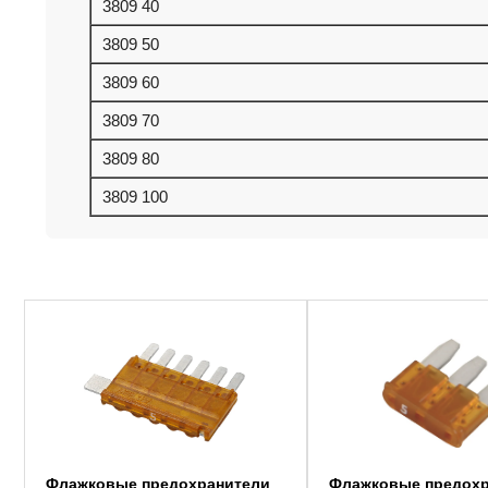
3809 40
3809 50
3809 60
3809 70
3809 80
3809 100
Этот
Этот
товар
товар
имеет
имеет
несколько
несколько
вариаций.
вариаций.
Опции
Опции
можно
можно
выбрать
выбрать
на
на
странице
странице
товара.
товара.
Флажковые предохранители
Флажковые предохр