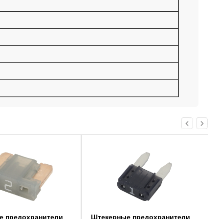
Этот
товар
имеет
несколько
вариаций.
Опции
можно
выбрать
на
странице
товара.
е предохранители
Штекерные предохранители