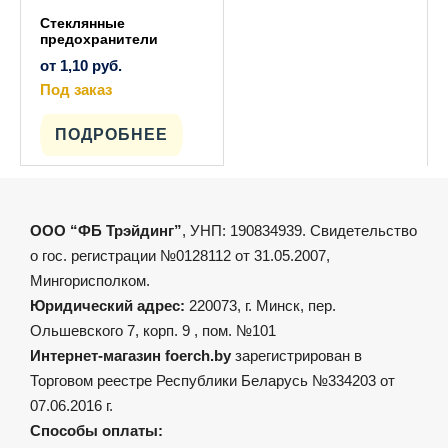
Стеклянные
предохранители
от
1,10
руб.
Под заказ
Этот
товар
имеет
ПОДРОБНЕЕ
несколько
вариаций.
Опции
можно
выбрать
на
ООО “ФБ Трэйдинг”
, УНП: 190834939. Свидетельство
странице
товара.
о гос. регистрации №0128112 от 31.05.2007,
Мингорисполком.
Юридический адрес:
220073, г. Минск, пер.
Ольшевского 7, корп. 9 , пом. №101
Интернет-магазин foerch.by
зарегистрирован в
Торговом реестре Республики Беларусь №334203 от
07.06.2016 г.
Способы оплаты: