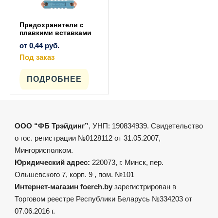
Предохранители с
плавкими вставками
от
0,44
руб.
Под заказ
Этот
товар
имеет
ПОДРОБНЕЕ
несколько
вариаций.
Опции
можно
выбрать
на
ООО “ФБ Трэйдинг”
, УНП: 190834939. Свидетельство
странице
товара.
о гос. регистрации №0128112 от 31.05.2007,
Мингорисполком.
Юридический адрес:
220073, г. Минск, пер.
Ольшевского 7, корп. 9 , пом. №101
Интернет-магазин foerch.by
зарегистрирован в
Торговом реестре Республики Беларусь №334203 от
07.06.2016 г.