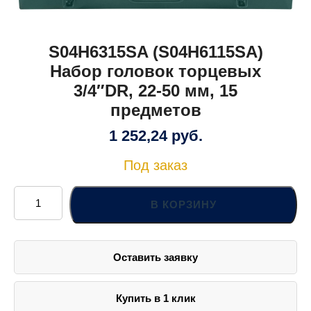
S04H6315SA (S04H6115SA)
Набор головок торцевых
3/4″DR, 22-50 мм, 15
предметов
1 252,24
руб.
Под заказ
Количество
товара
В КОРЗИНУ
S04H6315SA
(S04H6115SA)
Набор
головок
торцевых
Оставить заявку
3/4"DR,
22-
50
мм,
15
Купить в 1 клик
предметов