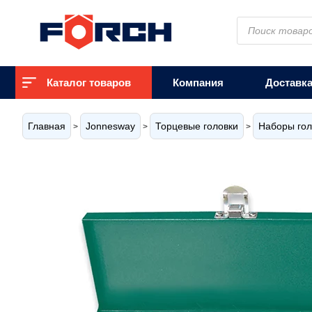
Поиск
товаров
Каталог товаров
Компания
Доставк
Главная
Jonnesway
Торцевые головки
Наборы гол
>
>
>