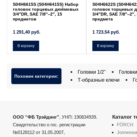
S04H6615S (S04H6415S) Набор
S04H6622S (S04H642
головок торцевых дюймовых
головок торцевых
3/4″DR, SAE 7/8″–2″, 15
3/4″DR, SAE 7/8″–2″,
предметов
предмета
1 291,40
руб.
1 723,54
руб.
В корзину
В корзину
Головки 1/2"
Головки
Похожие категории:
Т-образные ключи
Г
Каталог 
ООО “ФБ Трэйдинг”
, УНП: 190834939.
Свидетельство о гос. регистрации
FÖRCH
№0128112 от 31.05.2007,
Jonnesw