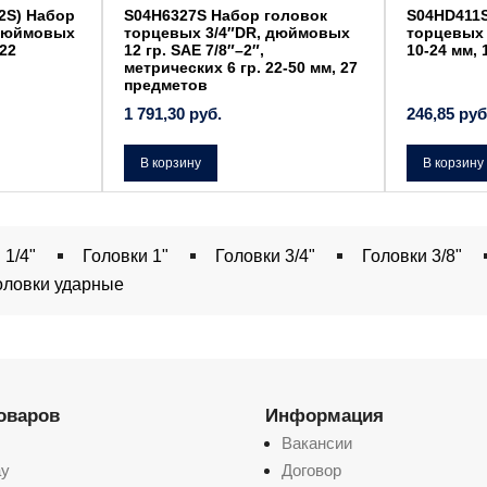
2S) Набор
S04H6327S Набор головок
S04HD411S
 дюймовых
торцевых 3/4″DR, дюймовых
торцевых 
 22
12 гр. SAE 7/8″–2″,
10-24 мм,
метрических 6 гр. 22-50 мм, 27
предметов
1 791,30
руб.
246,85
руб
В корзину
В корзину
 1/4"
Головки 1"
Головки 3/4"
Головки 3/8"
оловки ударные
товаров
Информация
Вакансии
ay
Договор