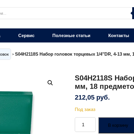
а
Сервис
Полезные статьи
Контакты
S04H2118S Набор головок торцевых 1/4″DR, 4-13 мм, 
овок
>
S04H2118S Набор
мм, 18 предмет
212,05
руб.
Под заказ
Количество
товара
В корзину
S04H2118S
Набор