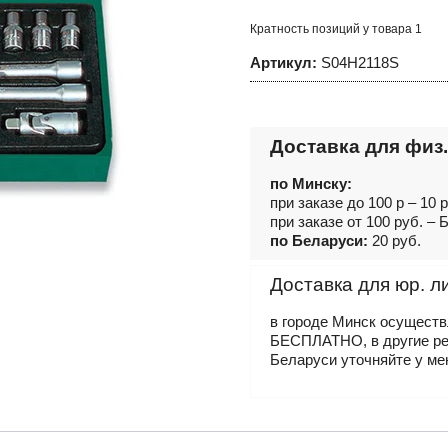
головок
торцевых
Кратность позиций у товара 1
1/4"DR,
4-
Артикул:
S04H2118S
13
мм,
18
предметов
Доставка для физ.
по Минску:
при заказе до 100 р – 10 
при заказе от 100 руб. 
по Беларуси:
20 руб.
Доставка для юр. л
в городе Минск осущест
БЕСПЛАТНО, в другие р
Беларуси уточняйте у ме