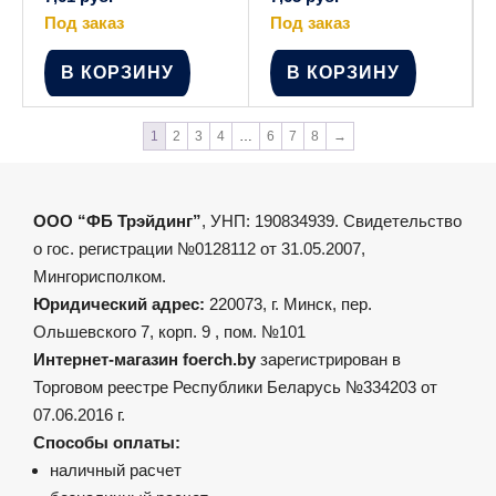
Под заказ
Под заказ
В КОРЗИНУ
В КОРЗИНУ
1
2
3
4
…
6
7
8
→
ООО “ФБ Трэйдинг”
, УНП: 190834939. Свидетельство
о гос. регистрации №0128112 от 31.05.2007,
Мингорисполком.
Юридический адрес:
220073, г. Минск, пер.
Ольшевского 7, корп. 9 , пом. №101
Интернет-магазин foerch.by
зарегистрирован в
Торговом реестре Республики Беларусь №334203 от
07.06.2016 г.
Способы оплаты:
наличный расчет