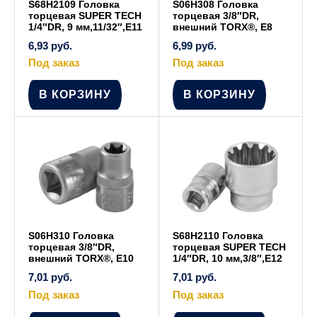
S68H2109 Головка
S06H308 Головка
торцевая SUPER TECH
торцевая 3/8″DR,
1/4″DR, 9 мм,11/32″,E11
внешний TORX®, Е8
6,93
руб.
6,99
руб.
Под заказ
Под заказ
В КОРЗИНУ
В КОРЗИНУ
S06H310 Головка
S68H2110 Головка
торцевая 3/8″DR,
торцевая SUPER TECH
внешний TORX®, Е10
1/4″DR, 10 мм,3/8″,E12
7,01
руб.
7,01
руб.
Под заказ
Под заказ