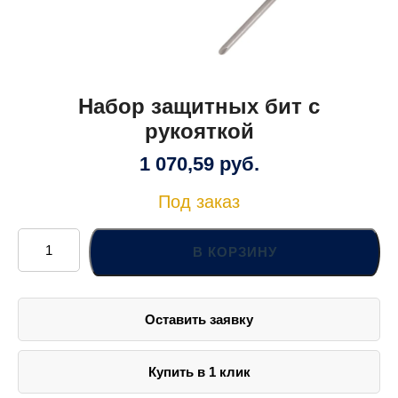
Набор защитных бит с
рукояткой
1 070,59
руб.
Под заказ
Количество
товара
В КОРЗИНУ
Набор
защитных
бит
с
рукояткой
Оставить заявку
Купить в 1 клик