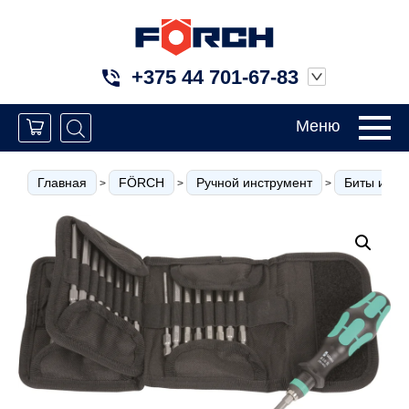
+375 44 701-67-83
Меню
Главная
FÖRCH
Ручной инструмент
Биты и вст
>
>
>