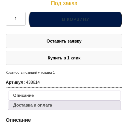
Под заказ
Количество
товара
В КОРЗИНУ
Адаптер
для
SDS
посадочного
места
Оставить заявку
на
4-
х
граннике
Купить в 1 клик
Кратность позиций у товара 1
Артикул:
438614
Описание
Доставка и оплата
Описание