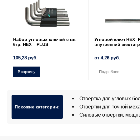
имеет
несколько
вариаций.
Опции
можно
выбрать
на
странице
товара.
Набор угловых ключей с вн.
Угловой ключ HEX- 
6гр. HEX – PLUS
внутренний шестигр
105,28
руб.
от
4,26
руб.
В корзину
Подробнее
Отвертка для угловых бо
Отвертки для точной мех
Похожие категории:
Силовые отвертки, мощн