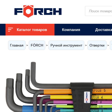
Поиск
товаров
Каталог товаров
Компания
Доставк
Главная
FÖRCH
Ручной инструмент
Отвертки
>
>
>
>