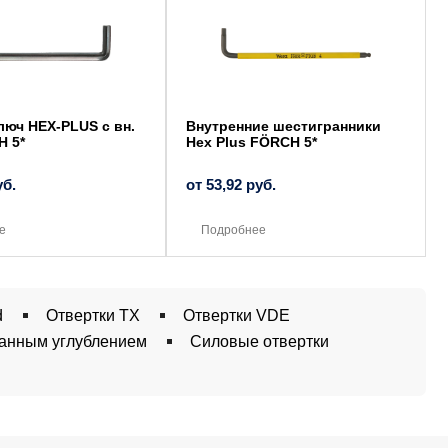
имеет
несколько
вариаций.
Опции
можно
выбрать
на
странице
товара.
люч HEX-PLUS с вн.
Внутренние шестигранники
H 5*
Hex Plus FÖRCH 5*
уб.
от
53,92
руб.
е
Подробнее
d
Отвертки TX
Отвертки VDE
ранным углублением
Силовые отвертки