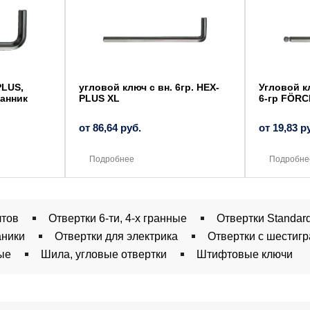
имеет
имеет
несколько
несколько
вариаций.
вариаций.
Опции
Опции
можно
можно
выбрать
выбрать
на
на
странице
странице
товара.
товара.
PLUS,
угловой ключ с вн. 6гр. HEX-
Угловой к
анник
PLUS XL
6-гр FÖRC
от
86,64
руб.
от
19,83
р
Подробнее
Подробне
лтов
Отвертки 6-ти, 4-х гранные
Отвертки Standar
аники
Отвертки для электрика
Отвертки с шестиг
ые
Шила, угловые отвертки
Штифтовые ключи