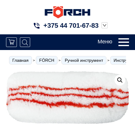
+375 44 701-67-83
Меню
Главная
FÖRCH
Ручной инструмент
Инструмен
>
>
>