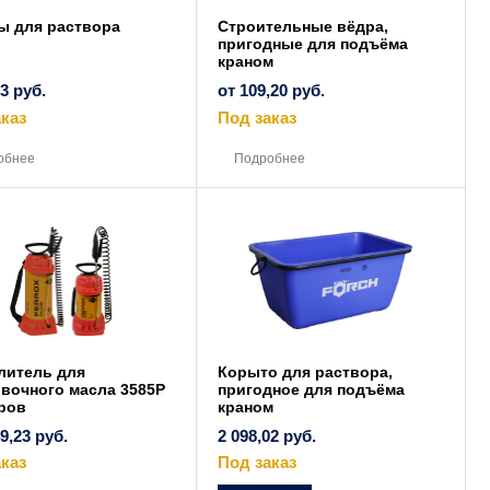
ы для раствора
Строительные вёдра,
пригодные для подъёма
краном
23
руб.
от
109,20
руб.
каз
Под заказ
Этот
Этот
товар
товар
обнее
Подробнее
имеет
имеет
несколько
несколько
вариаций.
вариаций.
Опции
Опции
можно
можно
выбрать
выбрать
на
на
странице
странице
товара.
товара.
литель для
Корыто для раствора,
вочного масла 3585Р
пригодное для подъёма
ров
краном
49,23
руб.
2 098,02
руб.
каз
Под заказ
Этот