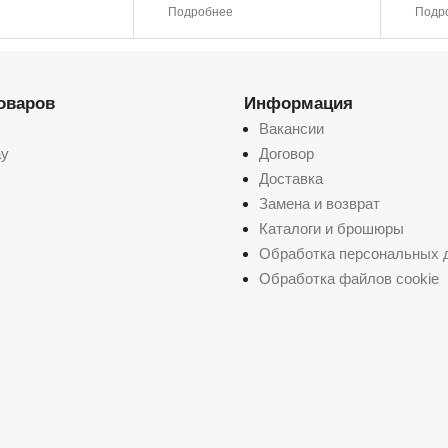
товар
товар
Подробнее
Подр
имеет
имеет
несколько
несколько
вариаций.
вариаций.
Опции
Опции
можно
можно
выбрать
выбрать
товаров
на
Информация
на
странице
странице
Вакансии
товара.
товара.
ay
Договор
Доставка
Замена и возврат
Каталоги и брошюры
Обработка персональных 
Обработка файлов cookie