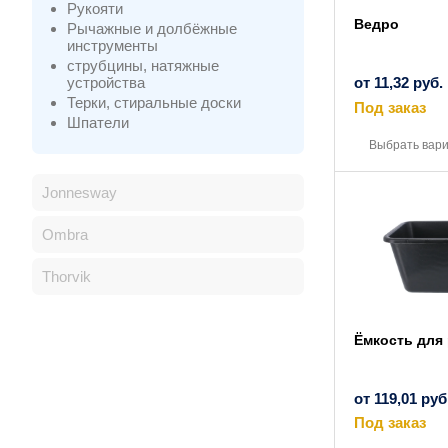
Рукояти
Ведро
Рычажные и долбёжные
инструменты
струбцины, натяжные
устройства
от
11,32
руб.
Терки, стиральные доски
Под заказ
Шпатели
Выбрать вар
Jonnesway
Ombra
Thorvik
Ёмкость для
от
119,01
руб
Под заказ