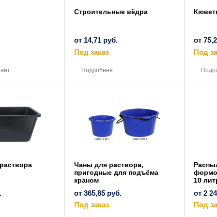
Строительные вёдра
Кювет
от
14,71
руб.
от
75,
Под заказ
Под за
Этот
Этот
товар
товар
иант
Подробнее
Подр
имеет
имеет
несколько
несколько
вариаций.
вариаций.
Опции
Опции
можно
можно
выбрать
выбрать
на
на
странице
странице
товара.
товара.
 раствора
Чаны для раствора,
Распы
пригодные для подъёма
формо
краном
10 лит
.
от
365,85
руб.
от
2 2
Под заказ
Под за
Этот
Этот