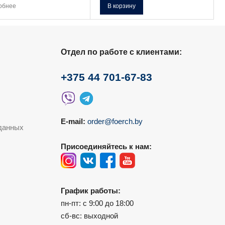
товар
обнее
В корзину
имеет
несколько
вариаций.
Опции
можно
выбрать
на
Отдел по работе с клиентами:
странице
товара.
+375 44 701-67-83
E-mail:
order@foerch.by
данных
Присоединяйтесь к нам:
График работы:
пн-пт: с 9:00 до 18:00
сб-вс: выходной