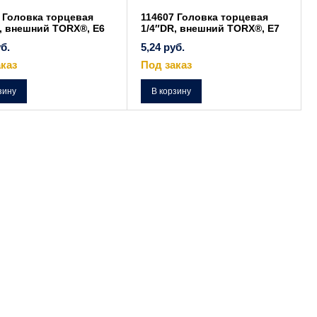
 Головка торцевая
114607 Головка торцевая
, внешний TORX®, Е6
1/4″DR, внешний TORX®, Е7
б.
5,24
руб.
каз
Под заказ
зину
В корзину