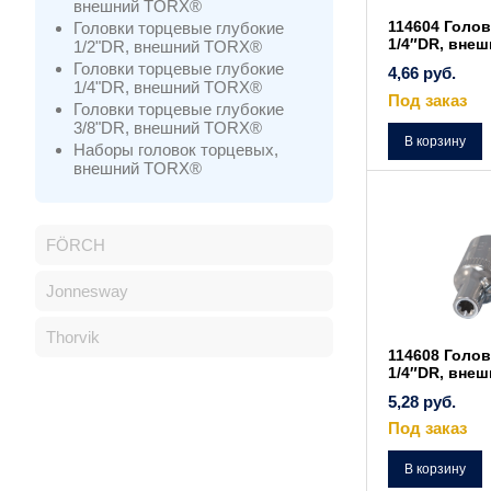
внешний TORX®
114604 Голов
Головки торцевые глубокие
1/4″DR, вне
1/2"DR, внешний TORX®
Головки торцевые глубокие
4,66
руб.
1/4"DR, внешний TORX®
Под заказ
Головки торцевые глубокие
3/8"DR, внешний TORX®
В корзину
Наборы головок торцевых,
внешний TORX®
FÖRCH
Jonnesway
Thorvik
114608 Голов
1/4″DR, вне
5,28
руб.
Под заказ
В корзину