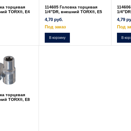
ка торцевая
114605 Головка торцевая
114606
шний TORX®, Е4
1/4″DR, внешний TORX®, Е5
1/4″DR
4,70
руб.
4,79
ру
Под заказ
Под за
В корзину
В кор
ка торцевая
шний TORX®, Е8