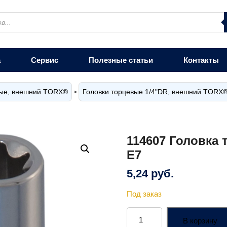
а
Сервис
Полезные статьи
Контакты
вые, внешний TORX®
Головки торцевые 1/4"DR, внешний TORX
>
114607 Головка 
Е7
5,24
руб.
Под заказ
Количество
товара
В корзину
114607