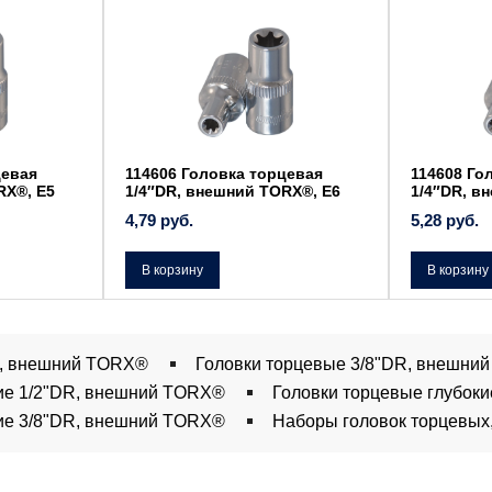
цевая
114606 Головка торцевая
114608 Го
RX®, Е5
1/4″DR, внешний TORX®, Е6
1/4″DR, в
4,79
руб.
5,28
руб.
В корзину
В корзину
R, внешний TORX®
Головки торцевые 3/8"DR, внешни
кие 1/2"DR, внешний TORX®
Головки торцевые глубок
кие 3/8"DR, внешний TORX®
Наборы головок торцевы