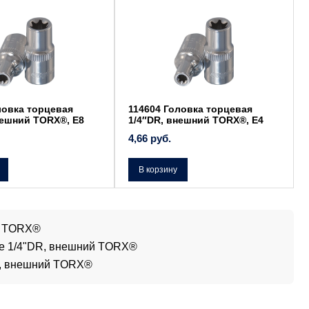
ловка торцевая
114604 Головка торцевая
нешний TORX®, Е8
1/4″DR, внешний TORX®, Е4
4,66
руб.
В корзину
й TORX®
ие 1/4"DR, внешний TORX®
х, внешний TORX®