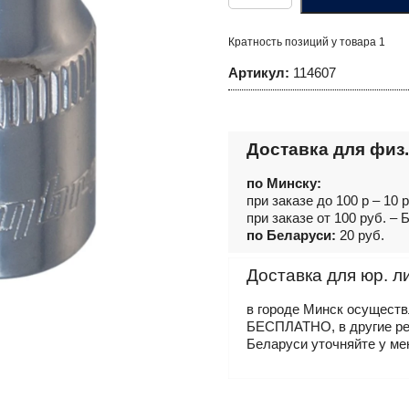
Головка
торцевая
1/4"DR,
Кратность позиций у товара 1
внешний
TORX®,
Артикул:
114607
Е7
Доставка для физ.
по Минску:
при заказе до 100 р – 10 
при заказе от 100 руб. 
по Беларуси:
20 руб.
Доставка для юр. л
в городе Минск осущест
БЕСПЛАТНО, в другие р
Беларуси уточняйте у ме