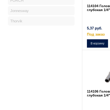
FÖRCH
114104 Голов
глубокая 1/4
Jonnesway
Thorvik
5,37
руб.
Под заказ
В корзину
114106 Голов
глубокая 1/4