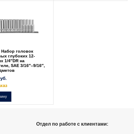
 Набор головок
ых глубоких 12-
х 1/4″DR на
еле, SAE 3/16″–9/16″,
едметов
уб.
каз
зину
Отдел по работе с клиентами: