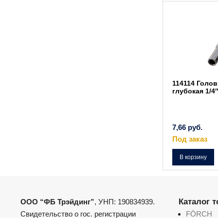
114114 Голов
глубокая 1/4
7,66
руб.
Под заказ
В корзину
Каталог 
ООО “ФБ Трэйдинг”
, УНП: 190834939.
Свидетельство о гос. регистрации
FÖRCH