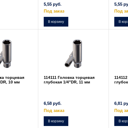
5,55
руб.
5,55
ру
Под заказ
Под за
В корзину
В кор
ка торцевая
114111 Головка торцевая
114112
″DR, 10 мм
глубокая 1/4″DR, 11 мм
глубок
6,58
руб.
6,81
ру
Под заказ
Под за
В корзину
В кор