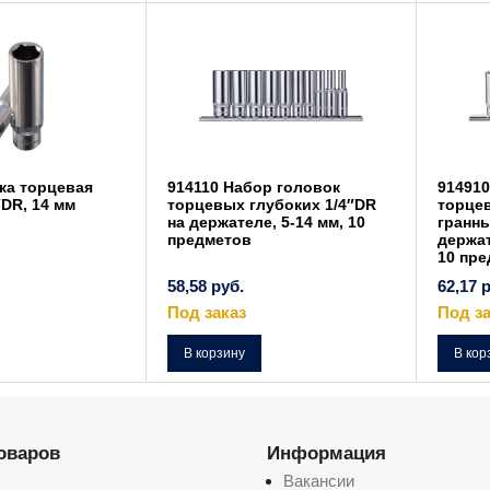
ка торцевая
914110 Набор головок
914910
″DR, 14 мм
торцевых глубоких 1/4″DR
торцев
на держателе, 5-14 мм, 10
гранны
предметов
держат
10 пр
58,58
руб.
62,17
р
Под заказ
Под за
В корзину
В кор
товаров
Информация
Вакансии