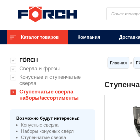
Поиск
товаров
Каталог товаров
Компания
Доставк
FÖRCH
Главная
F
>
Сверла и фрезы
Конусные и ступенчатые
сверла
Ступенча
Ступенчатые сверла
наборы/ассортименты
Возможно будут интересны:
Конусные сверла
Наборы конусных свёрл
Ступенчатые сверла