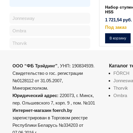
Набор ступе
HSS
Jonnesway
1 721,54
руб.
Под заказ
Ombra
В корзину
Thorvik
Каталог 
ООО “ФБ Трэйдинг”
, УНП: 190834939.
Свидетельство о гос. регистрации
FÖRCH
№0128112 от 31.05.2007,
Jonnesw
Мингорисполком.
Thorvik
Юридический адрес:
220073, г. Минск,
Ombra
пер. Ольшевского 7, корп. 9 , пом. №101
Интернет-магазин foerch.by
зарегистрирован в Торговом реестре
Республики Беларусь №334203 от
07.06.2016 г.