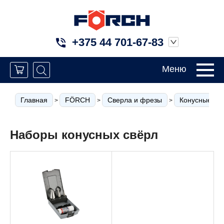
+375 44 701-67-83
Меню
Главная
FÖRCH
Сверла и фрезы
Конусные и с
>
>
>
Наборы конусных свёрл