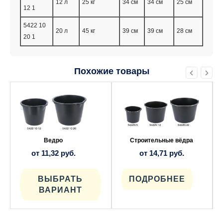
12 л
25 кг
34 см
34 см
25 см
12 1
5422 10
20 л
45 кг
39 см
39 см
28 см
20 1
Похожие товары
Этот
Этот
товар
товар
имеет
имеет
несколько
несколько
вариаций.
вариаций.
Опции
Опции
можно
можно
выбрать
выбрать
Ведро
Строительные вёдра
на
на
от
11,32
руб.
от
14,71
руб.
странице
странице
товара.
товара.
ВЫБРАТЬ
ПОДРОБНЕЕ
ВАРИАНТ