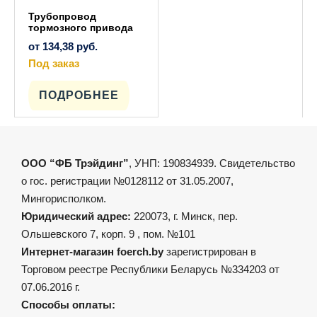
Трубопровод
тормозного привода
от
134,38
руб.
Под заказ
Этот
товар
имеет
ПОДРОБНЕЕ
несколько
вариаций.
Опции
можно
выбрать
на
ООО “ФБ Трэйдинг”
, УНП: 190834939. Свидетельство
странице
товара.
о гос. регистрации №0128112 от 31.05.2007,
Мингорисполком.
Юридический адрес:
220073, г. Минск, пер.
Ольшевского 7, корп. 9 , пом. №101
Интернет-магазин foerch.by
зарегистрирован в
Торговом реестре Республики Беларусь №334203 от
07.06.2016 г.
Способы оплаты: