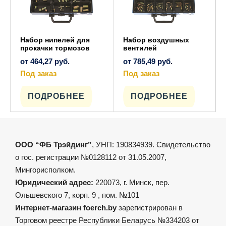
Набор нипелей для
Набор воздушных
прокачки тормозов
вентилей
от
464,27
руб.
от
785,49
руб.
Под заказ
Под заказ
Этот
Этот
товар
товар
имеет
имеет
ПОДРОБНЕЕ
ПОДРОБНЕЕ
несколько
несколько
вариаций.
вариаций.
Опции
Опции
можно
можно
выбрать
выбрать
на
на
ООО “ФБ Трэйдинг”
, УНП: 190834939. Свидетельство
странице
странице
товара.
товара.
о гос. регистрации №0128112 от 31.05.2007,
Мингорисполком.
Юридический адрес:
220073, г. Минск, пер.
Ольшевского 7, корп. 9 , пом. №101
Интернет-магазин foerch.by
зарегистрирован в
Торговом реестре Республики Беларусь №334203 от