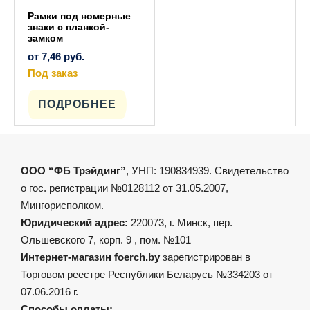
Рамки под номерные
знаки с планкой-
замком
от
7,46
руб.
Под заказ
Этот
товар
имеет
ПОДРОБНЕЕ
несколько
вариаций.
Опции
можно
выбрать
на
ООО “ФБ Трэйдинг”
, УНП: 190834939. Свидетельство
странице
товара.
о гос. регистрации №0128112 от 31.05.2007,
Мингорисполком.
Юридический адрес:
220073, г. Минск, пер.
Ольшевского 7, корп. 9 , пом. №101
Интернет-магазин foerch.by
зарегистрирован в
Торговом реестре Республики Беларусь №334203 от
07.06.2016 г.
Способы оплаты: