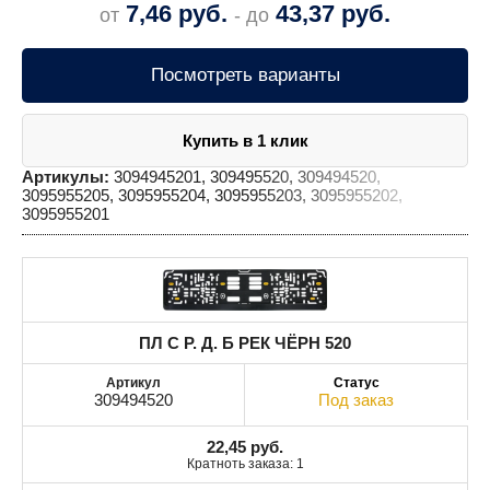
7,46
руб.
43,37
руб.
от
- до
Посмотреть варианты
Купить в 1 клик
Артикулы:
3094945201, 309495520, 309494520,
3095955205, 3095955204, 3095955203, 3095955202,
3095955201
ПЛ С Р. Д. Б РЕК ЧЁРН 520
309494520
Под заказ
22,45
руб.
Кратноть заказа: 1