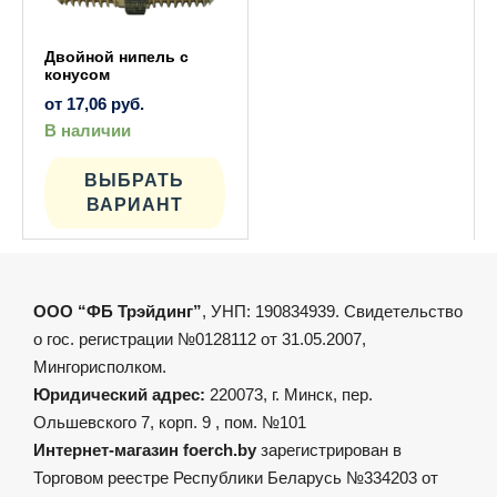
Двойной нипель с
конусом
от
17,06
руб.
В наличии
Этот
товар
имеет
ВЫБРАТЬ
несколько
ВАРИАНТ
вариаций.
Опции
можно
выбрать
на
странице
товара.
ООО “ФБ Трэйдинг”
, УНП: 190834939. Свидетельство
о гос. регистрации №0128112 от 31.05.2007,
Мингорисполком.
Юридический адрес:
220073, г. Минск, пер.
Ольшевского 7, корп. 9 , пом. №101
Интернет-магазин foerch.by
зарегистрирован в
Торговом реестре Республики Беларусь №334203 от