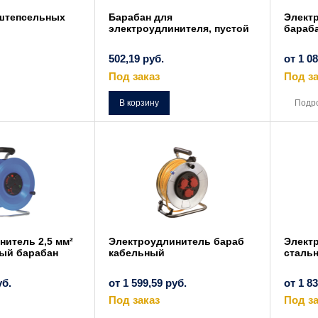
штепсельных
Барабан для
Элект
электроудлинителя, пустой
бараб
502,19
руб.
от
1 0
Под заказ
Под за
Этот
товар
В корзину
Подр
имеет
несколько
вариаций.
Опции
можно
выбрать
на
странице
товара.
нитель 2,5 мм²
Электроудлинитель бараб
Элект
ый барабан
кабельный
стальн
уб.
от
1 599,59
руб.
от
1 8
Под заказ
Под за
Этот
Этот