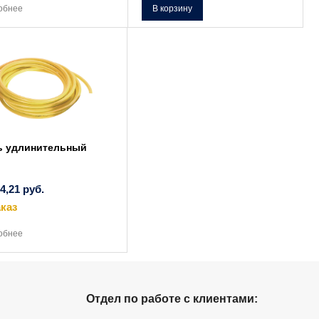
товар
обнее
В корзину
имеет
несколько
вариаций.
Опции
можно
выбрать
на
странице
товара.
ь удлинительный
74,21
руб.
каз
Этот
товар
обнее
имеет
несколько
вариаций.
Опции
можно
выбрать
на
Отдел по работе с клиентами:
странице
товара.