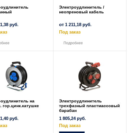
роудлинитель
Электроудлинитель /
анный
неопреновый кабель
81,38
руб.
от
1 211,18
руб.
каз
Под заказ
Этот
Этот
товар
товар
обнее
Подробнее
имеет
имеет
несколько
несколько
вариаций.
вариаций.
Опции
Опции
можно
можно
выбрать
выбрать
на
на
странице
странице
товара.
товара.
роудлинитель на
Электроудлинитель
. гор.цинк.катушке
трехфазный пластмассовый
барабан
31,40
руб.
1 805,24
руб.
каз
Под заказ
Этот