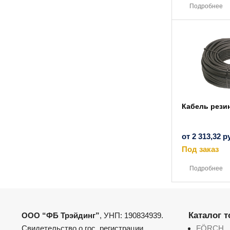
Подробнее
Кабель рези
от
2 313,32
р
Под заказ
Подробнее
Каталог 
ООО “ФБ Трэйдинг”
, УНП: 190834939.
Свидетельство о гос. регистрации
FÖRCH