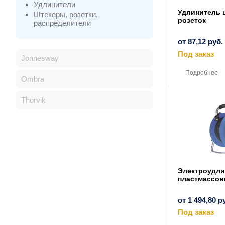
Удлинители
Удлинитель 
Штекеры, розетки,
розеток
распределители
от
87,12
руб.
Под заказ
Jonnesway
Подробнее
Ombra
Thorvik
Электроудли
пластмассов
от
1 494,80
р
Под заказ