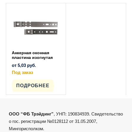
Анкерная оконная
пластина изогнутая
от
5,03
руб.
Под заказ
Этот
товар
имеет
ПОДРОБНЕЕ
несколько
вариаций.
Опции
можно
выбрать
на
ООО “ФБ Трэйдинг”
, УНП: 190834939. Свидетельство
странице
товара.
о гос. регистрации №0128112 от 31.05.2007,
Мингорисполком.