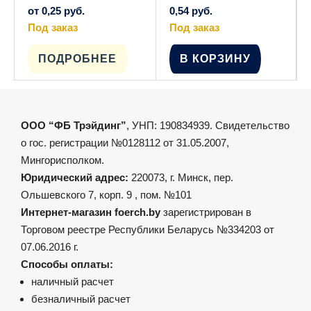
от
0,25
руб.
0,54
руб.
Под заказ
Под заказ
Этот
товар
имеет
ПОДРОБНЕЕ
В КОРЗИНУ
несколько
вариаций.
Опции
можно
выбрать
на
ООО “ФБ Трэйдинг”
, УНП: 190834939. Свидетельство
странице
товара.
о гос. регистрации №0128112 от 31.05.2007,
Мингорисполком.
Юридический адрес:
220073, г. Минск, пер.
Ольшевского 7, корп. 9 , пом. №101
Интернет-магазин foerch.by
зарегистрирован в
Торговом реестре Республики Беларусь №334203 от
07.06.2016 г.
Способы оплаты:
наличный расчет
безналичный расчет