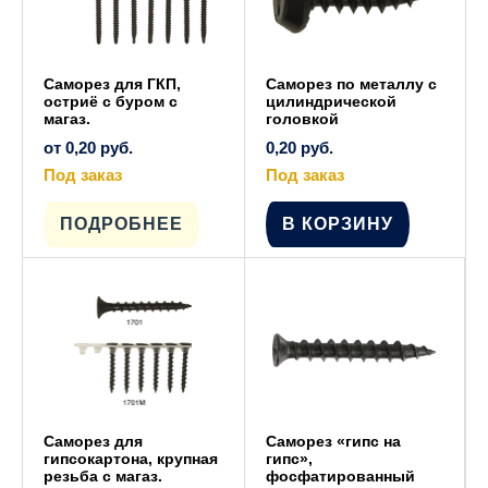
Саморез для ГКП,
Саморез по металлу с
остриё с буром с
цилиндрической
магаз.
головкой
от
0,20
руб.
0,20
руб.
Под заказ
Под заказ
Этот
товар
имеет
ПОДРОБНЕЕ
В КОРЗИНУ
несколько
вариаций.
Опции
можно
выбрать
на
странице
товара.
Саморез для
Саморез «гипс на
гипсокартона, крупная
гипс»,
резьба с магаз.
фосфатированный