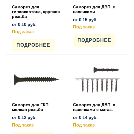
Саморез для
Саморез для ДВП, с
гипсокартона, крупная
насечками
резьба
от
0,15
руб.
от
0,10
руб.
Под заказ
Под заказ
Этот
товар
Этот
имеет
ПОДРОБНЕЕ
товар
несколько
имеет
ПОДРОБНЕЕ
вариаций.
несколько
Опции
вариаций.
можно
Опции
выбрать
можно
на
выбрать
странице
на
товара.
странице
товара.
Саморез для ГКП,
Саморез для ДВП, с
мелкая резьба
насечками с магаз.
от
0,12
руб.
от
0,14
руб.
Под заказ
Под заказ
Этот
Этот
товар
товар