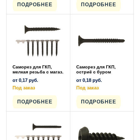
имеет
имеет
ПОДРОБНЕЕ
ПОДРОБНЕЕ
несколько
несколько
вариаций.
вариаций.
Опции
Опции
можно
можно
выбрать
выбрать
на
на
странице
странице
товара.
товара.
Саморез для ГКП,
Саморез для ГКП,
мелкая резьба с магаз.
остриё с буром
от
0,17
руб.
от
0,18
руб.
Под заказ
Под заказ
Этот
Этот
товар
товар
имеет
имеет
ПОДРОБНЕЕ
ПОДРОБНЕЕ
несколько
несколько
вариаций.
вариаций.
Опции
Опции
можно
можно
выбрать
выбрать
на
на
странице
странице
товара.
товара.